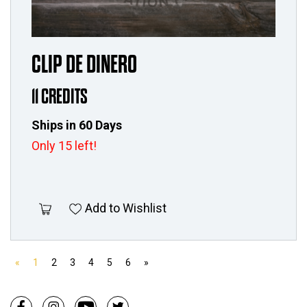
CLIP DE DINERO
11 CREDITS
Ships in 60 Days
Only 15 left!
Add to Wishlist
«
1
2
3
4
5
6
»